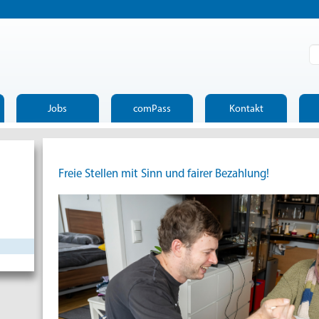
Su
Jobs
comPass
Kontakt
tion
rtretung
nvertretung
srat
Beruf
Dienstverhältnis
Aktuelle
"Persönlicher
Jobangebote
r:innen
personals
Assistent:Persönliche
Freie Stellen mit Sinn und fairer Bezahlung!
le/Empfang
Personal
:innen-
Assistentin"
ervice
itung
ng